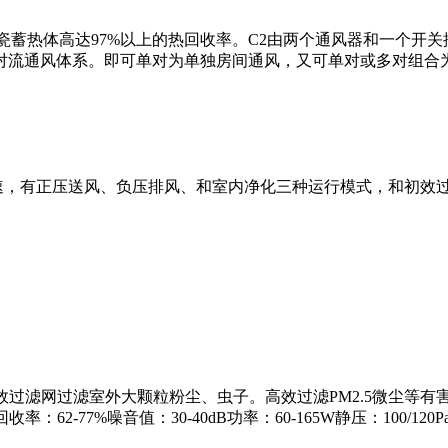
瓷蓄热体高达97%以上的热回收率。C2由两个通风器和一个开
对流通风体系。即可单对为单独房间通风，又可单对或多对组合
面积无级调速，有正压送风、负压排风、和室内净化三种运行模式，和
效过滤网过滤室外大颗粒粉尘、虫子。高效过滤PM2.5微尘等有
62-77%噪音值：30-40dB功率：60-165W静压：100/120Pa产品