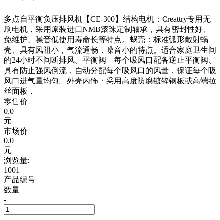
多点自平衡负压排风机【CE-300】结构电机：Creattry专用无
刷电机，采用原装进口NMB滚珠定制轴承，具有密封性好、
免维护、噪音低使用寿命长等特点。蜗壳：标准弧形散射蜗
壳、具有风阻小，气流通畅，噪音小的特点。适合家庭卫生间
的24小时不间断排风。平衡阀：每个吸风口配备逆止平衡阀、
具有防止强风倒流，自动分配每个吸风口的风量，保证每个吸
风口进气量均匀。外壳内饰：采用高度防腐镀锌钢板或高端拉
丝面板，
零售价
0.0
元
市场价
0.0
元
浏览量:
1001
产品编号
数量
-
+